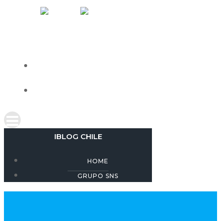
Skip
IBLOG CHILE
to
content
HOME
GRUPO SNS
IBLOG CHILE
HOME
GRUPO SNS