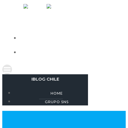
Skip
IBLOG CHILE
to
content
HOME
GRUPO SNS
IBLOG CHILE
HOME
GRUPO SNS