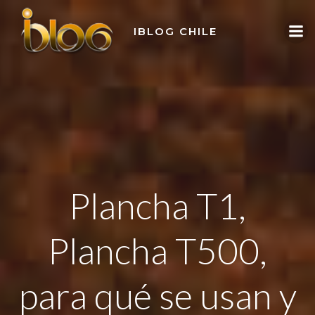
Skip
to
IBLOG CHILE
content
Plancha T1,
Plancha T500,
para qué se usan y