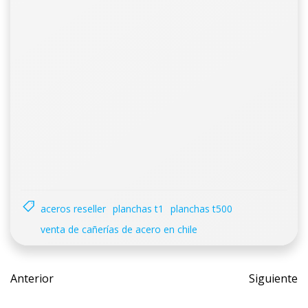
aceros reseller
planchas t1
planchas t500
venta de cañerías de acero en chile
Post
Post
Anterior
Siguiente
navigation
navig