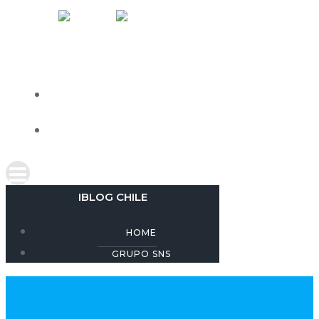
Skip
IBLOG CHILE
to
content
HOME
GRUPO SNS
IBLOG CHILE
HOME
GRUPO SNS