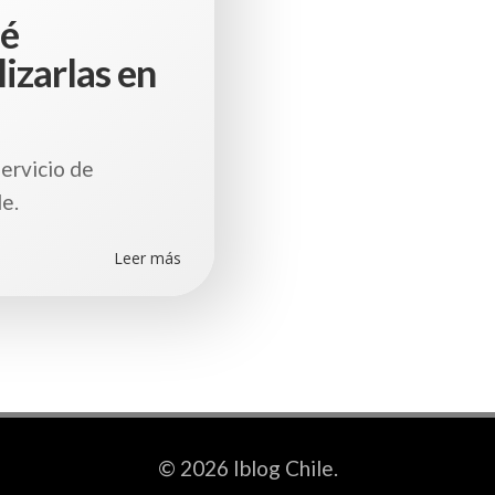
ué
izarlas en
ervicio de
le.
Leer más
© 2026 Iblog Chile.