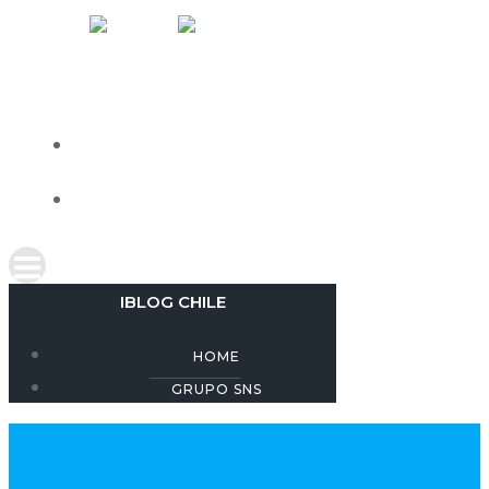
Skip
IBLOG CHILE
to
content
HOME
GRUPO SNS
IBLOG CHILE
HOME
GRUPO SNS