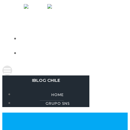
Skip
IBLOG CHILE
to
content
HOME
GRUPO SNS
IBLOG CHILE
HOME
GRUPO SNS