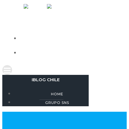
Skip
IBLOG CHILE
to
content
HOME
GRUPO SNS
IBLOG CHILE
HOME
GRUPO SNS