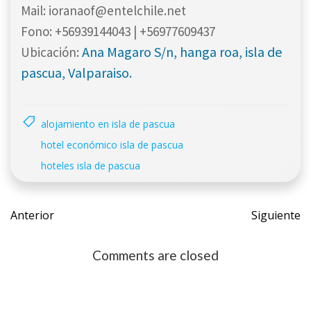
Mail: ioranaof@entelchile.net
Fono: +56939144043 | +56977609437
Ana Magaro S/n, hanga roa, isla de
Ubicación:
pascua, Valparaiso.
alojamiento en isla de pascua
hotel económico isla de pascua
hoteles isla de pascua
Post
Post
Anterior
Siguiente
navigation
navig
Comments are closed