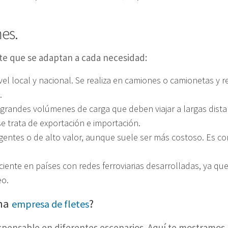
es.
te que se adaptan a cada necesidad:
ivel local y nacional. Se realiza en camiones o camionetas y 
.
randes volúmenes de carga que deben viajar a largas distan
 trata de exportación e importación.
gentes o de alto valor, aunque suele ser más costoso. Es c
ciente en países con redes ferroviarias desarrolladas, ya q
eo.
una
?
empresa de fletes
ispensable en diferentes escenarios. Aquí te mostramos 