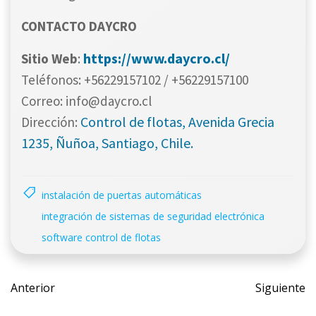
CONTACTO DAYCRO
https://www.daycro.cl/
Sitio Web
:
Teléfonos: +56229157102 / +56229157100
Correo: info@daycro.cl
Control de flotas, Avenida Grecia
Dirección:
1235, Ñuñoa, Santiago, Chile.
instalación de puertas automáticas
integración de sistemas de seguridad electrónica
software control de flotas
Post
Post
Anterior
Siguiente
navigation
navig