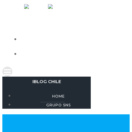
Skip
IBLOG CHILE
to
content
HOME
GRUPO SNS
IBLOG CHILE
HOME
GRUPO SNS