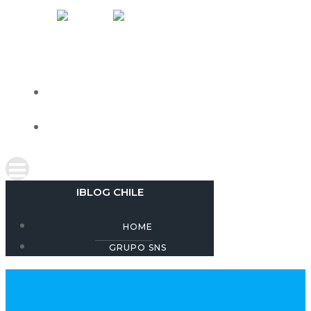
Skip
IBLOG CHILE
to
content
HOME
GRUPO SNS
IBLOG CHILE
HOME
GRUPO SNS