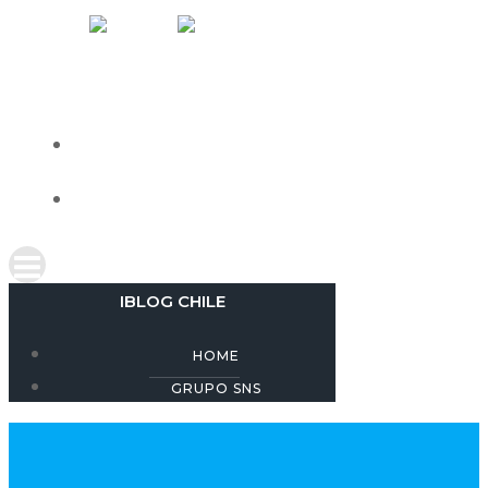
Skip
IBLOG CHILE
to
content
HOME
GRUPO SNS
IBLOG CHILE
HOME
GRUPO SNS