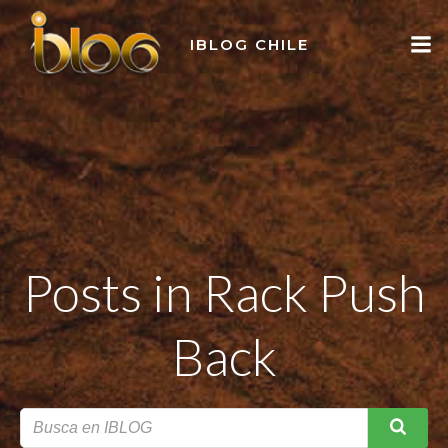
Skip
to
IBLOG CHILE
content
Posts in Rack Push
Back