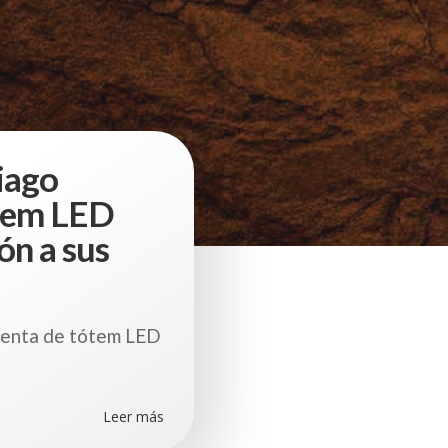
iago
ótem LED
ón a sus
venta de tótem LED
Leer más