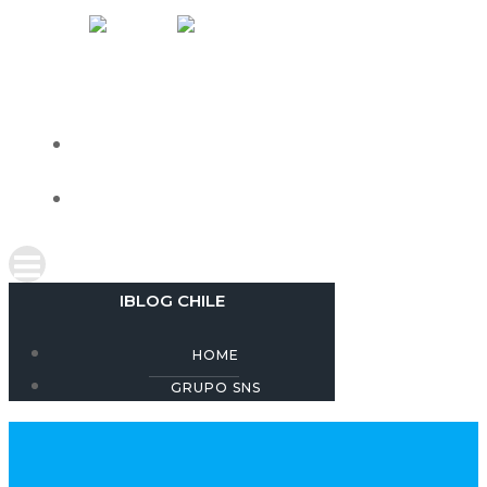
Skip
IBLOG CHILE
to
content
HOME
GRUPO SNS
IBLOG CHILE
HOME
GRUPO SNS