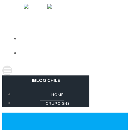
Skip
IBLOG CHILE
to
content
HOME
GRUPO SNS
IBLOG CHILE
HOME
GRUPO SNS