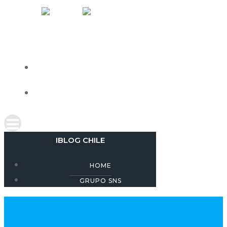
Skip
IBLOG CHILE
to
content
HOME
GRUPO SNS
IBLOG CHILE
HOME
GRUPO SNS