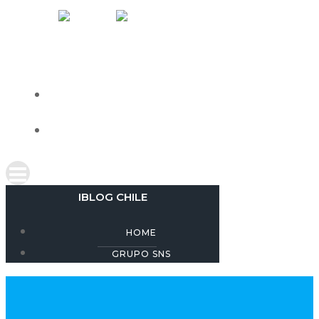
Skip
IBLOG CHILE
to
content
HOME
GRUPO SNS
IBLOG CHILE
HOME
GRUPO SNS