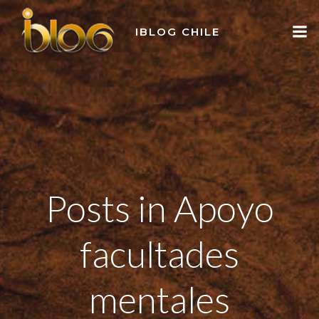
Skip
to
IBLOG CHILE
content
Posts in Apoyo
facultades
mentales