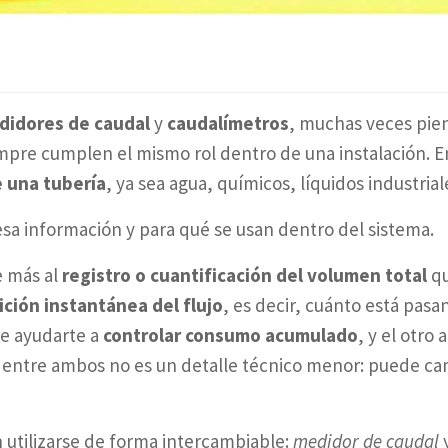
didores de caudal
y
caudalímetros
, muchas veces pie
mpre cumplen el mismo rol dentro de una instalación. E
e una tubería
, ya sea agua, químicos, líquidos industrial
sa información y para qué se usan dentro del sistema.
e más al
registro o cuantificación del volumen total
qu
ción instantánea del flujo
, es decir, cuánto está pa
de ayudarte a
controlar consumo acumulado
, y el otro 
en entre ambos no es un detalle técnico menor: puede ca
 utilizarse de forma intercambiable:
medidor de caudal