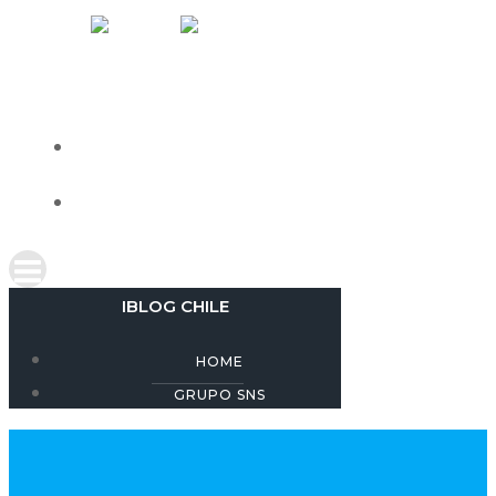
Skip
IBLOG CHILE
to
content
HOME
GRUPO SNS
IBLOG CHILE
HOME
GRUPO SNS